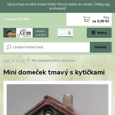
Upozorňuji na delší dodací lhůty! Více na dotaz do emailu. Děkuji za
pochopení!
0
ks
+420 608 332 958
za
0,00 Kč
Menu
Hledat
Úvod
M i n i
Mini domeček tmavý s kytičkami
Mini domeček tmavý s kytičkami