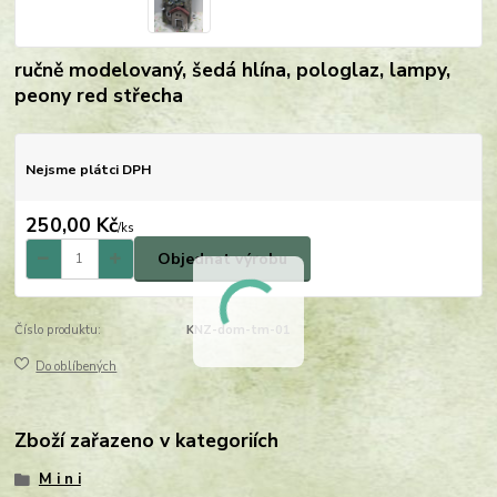
ručně modelovaný, šedá hlína, pologlaz, lampy,
peony red střecha
Nejsme plátci DPH
250,00 Kč
/
ks
Objednat výrobu
Číslo produktu:
KNZ-dom-tm-01
Do oblíbených
Zboží zařazeno v kategoriích
M i n i