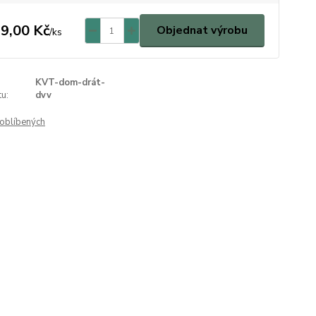
9,00 Kč
Objednat výrobu
/
ks
KVT-dom-drát-
u:
dvv
oblíbených