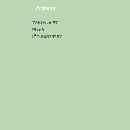
Adresa
Zábělská 87
Plzeň
IČO 64879267