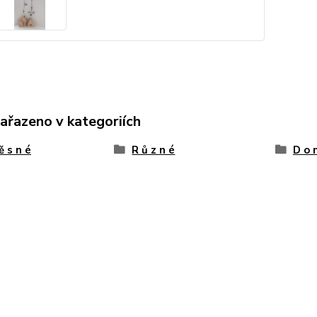
zařazeno v kategoriích
ě s n é
R ů z n é
D o 