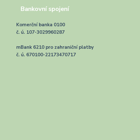
Bankovní spojení
Komerční banka 0100
č. ú. 107-3029960287
mBank 6210 pro zahraniční platby
č. ú. 670100-22173470717