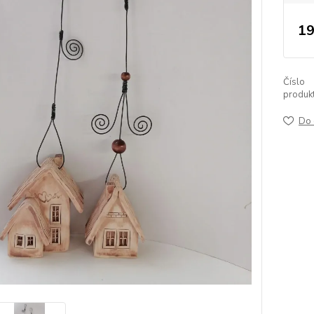
19
Číslo
produkt
Do 