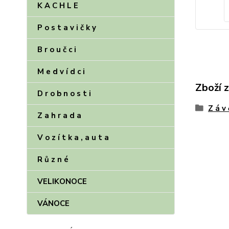
K A C H L E
P o s t a v i č k y
B r o u č c i
M e d v í d c i
Zboží 
D r o b n o s t i
Z á v 
Z a h r a d a
V o z í t k a , a u t a
R ů z n é
VELIKONOCE
VÁNOCE