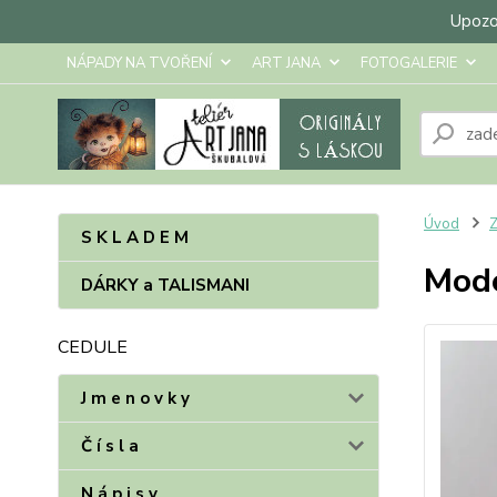
Upozor
NÁPADY NA TVOŘENÍ
ART JANA
FOTOGALERIE
Úvod
Z
S K L A D E M
Mode
DÁRKY a TALISMANI
CEDULE
J m e n o v k y
Č í s l a
N á p i s y