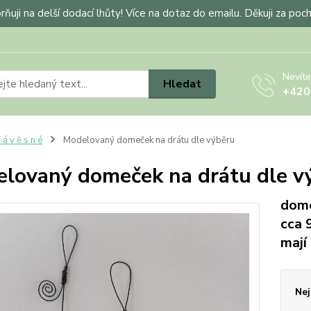
ňuji na delší dodací lhůty! Více na dotaz do emailu. Děkuji za poc
Nevíte
Hledat
+420
 á v ě s n é
Modelovaný domeček na drátu dle výběru
lovaný domeček na drátu dle v
dome
cca 
mají
Nej