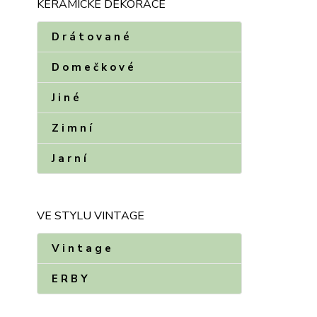
KERAMICKÉ DEKORACE
D r á t o v a n é
D o m e č k o v é
J i n é
Z i m n í
J a r n í
VE STYLU VINTAGE
V i n t a g e
E R B Y