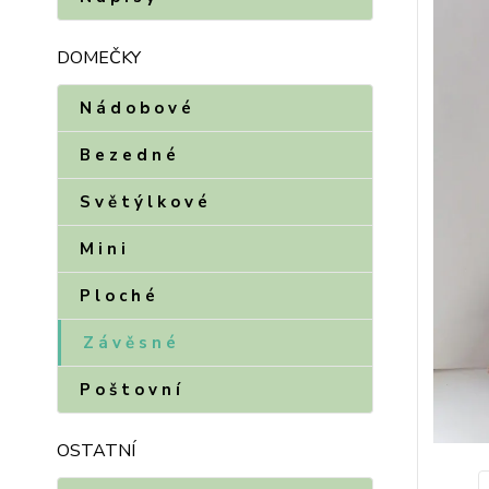
DOMEČKY
N á d o b o v é
B e z e d n é
S v ě t ý l k o v é
M i n i
P l o c h é
Z á v ě s n é
P o š t o v n í
OSTATNÍ