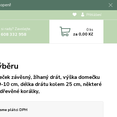
hopení!
Přihlášení
 si rady? Zavolejte.
0
ks
za
0,00 Kč
 608 332 958
ýběru
ček závěsný, žíhaný drát, výška domečku
9-10 cm, délka drátu kolem 25 cm, některé
 dřevěné korálky,
sme plátci DPH