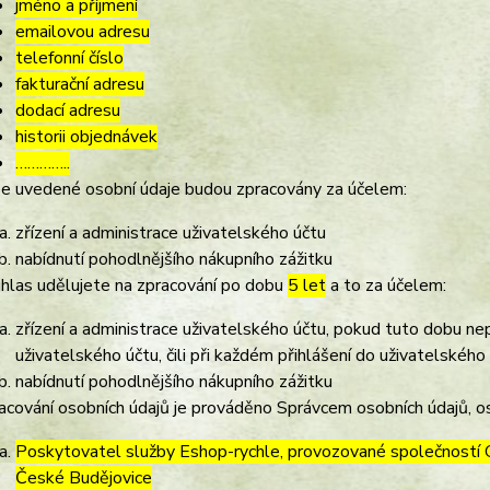
jméno a příjmení
emailovou adresu
telefonní číslo
fakturační adresu
dodací adresu
historii objednávek
…………..
e uvedené osobní údaje budou zpracovány za účelem:
zřízení a administrace uživatelského účtu
nabídnutí pohodlnějšího nákupního zážitku
hlas udělujete na zpracování po dobu
5 let
a to za účelem:
zřízení a administrace uživatelského účtu, pokud tuto dobu ne
uživatelského účtu, čili při každém přihlášení do uživatelského
nabídnutí pohodlnějšího nákupního zážitku
acování osobních údajů je prováděno Správcem osobních údajů, os
Poskytovatel služby Eshop-rychle, provozované společností G
České Budějovice