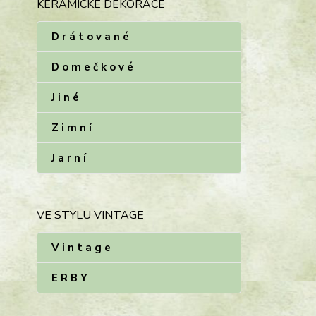
KERAMICKÉ DEKORACE
D r á t o v a n é
D o m e č k o v é
J i n é
Z i m n í
J a r n í
VE STYLU VINTAGE
V i n t a g e
E R B Y