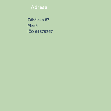
Adresa
Zábělská 87
Plzeň
IČO 64879267