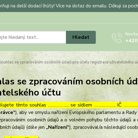
ňuji na delší dodací lhůty! Více na dotaz do emailu. Děkuji za poc
Nevíte
Hledat
+420
ouhlas se zpracováním osobních údajů pro účely registrace uživatelského ú
las se zpracováním osobních úda
atelského účtu
lujete tímto souhlas ……………..., se sídlem ………………, IČ ……………
rávce“
), aby ve smyslu nařízení Evropského parlamentu a Rady 
zpracováním osobních údajů a o volném pohybu těchto údajů a 
bních údajů) (dále jen
„Nařízení“
), zpracovával/a následující osob