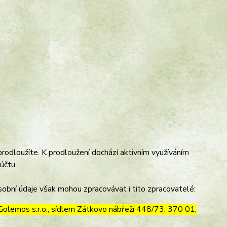
prodloužíte. K prodloužení dochází aktivním využíváním
 účtu
obní údaje však mohou zpracovávat i tito zpracovatelé:
olemos s.r.o., sídlem Zátkovo nábřeží 448/73, 370 01,