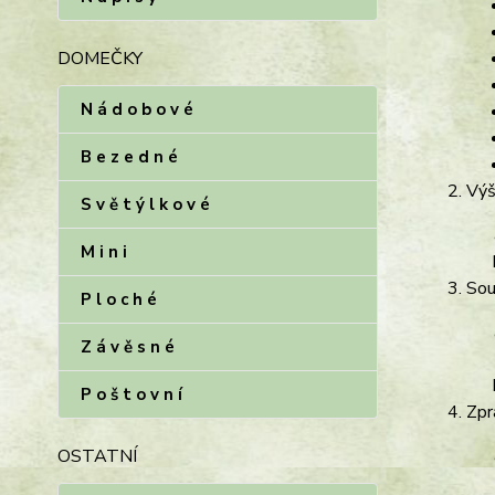
DOMEČKY
N á d o b o v é
B e z e d n é
Výš
S v ě t ý l k o v é
M i n i
Sou
P l o c h é
Z á v ě s n é
P o š t o v n í
Zpr
OSTATNÍ