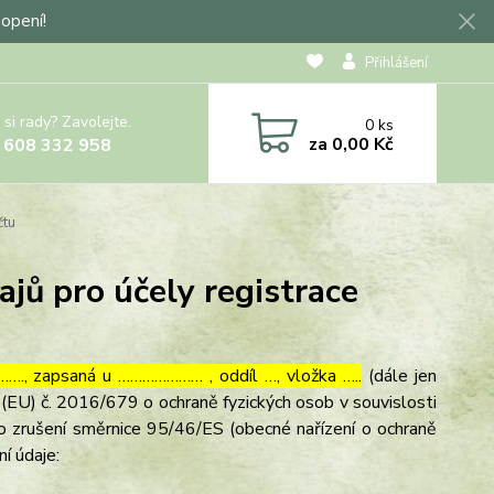
hopení!
Přihlášení
 si rady? Zavolejte.
0
ks
za
0,00 Kč
 608 332 958
čtu
jů pro účely registrace
…., zapsaná u ………………… , oddíl …, vložka …..
(dále jen
(EU) č. 2016/679 o ochraně fyzických osob v souvislosti
o zrušení směrnice 95/46/ES (obecné nařízení o ochraně
ní údaje: