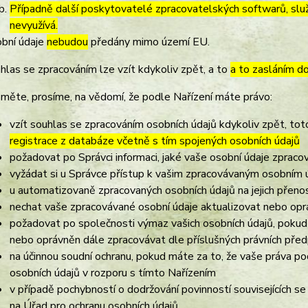
Případně další poskytovatelé zpracovatelských softwarů, služ
nevyužívá.
bní údaje
nebudou
předány mimo území EU.
hlas se zpracováním lze vzít kdykoliv zpět, a to
a to zasláním do
měte, prosíme, na vědomí, že podle Nařízení máte právo:
vzít souhlas se zpracováním osobních údajů kdykoliv zpět, to
registrace z databáze včetně s tím spojených osobních údajů
požadovat po Správci informaci, jaké vaše osobní údaje zpraco
vyžádat si u Správce přístup k vašim zpracovávaným osobním ú
u automatizovaně zpracovaných osobních údajů na jejich přeno
nechat vaše zpracovávané osobní údaje aktualizovat nebo opra
požadovat po společnosti výmaz vašich osobních údajů, pokud 
nebo oprávněn dále zpracovávat dle příslušných právních před
na účinnou soudní ochranu, pokud máte za to, že vaše práva po
osobních údajů v rozporu s tímto Nařízením
v případě pochybností o dodržování povinností souvisejících s
na Úřad pro ochranu osobních údajů