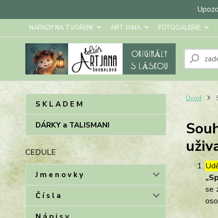
Upozor
NÁPADY NA TVOŘENÍ
ART JANA
FOTOGALERIE
Úvod
S
S K L A D E M
Souh
DÁRKY a TALISMANI
uživ
CEDULE
Udě
J m e n o v k y
„Sp
se 
Č í s l a
oso
N á p i s y