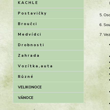
K A C H L E
P o s t a v i č k y
Oso
B r o u č c i
Sou
M e d v í d c i
Vez
D r o b n o s t i
Z a h r a d a
V o z í t k a , a u t a
R ů z n é
VELIKONOCE
VÁNOCE