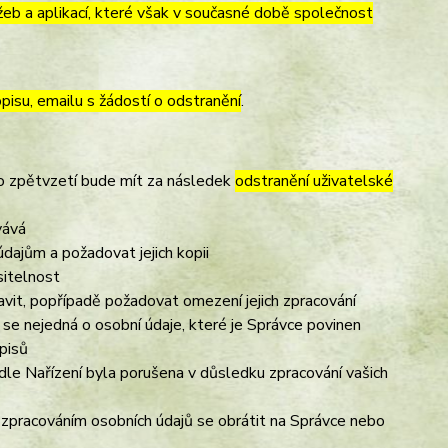
eb a aplikací, které však v současné době společnost
pisu, emailu s žádostí o odstranění
.
to zpětvzetí bude mít za následek
odstranění uživatelské
vává
dajům a požadovat jejich kopii
sitelnost
vit, popřípadě požadovat omezení jejich zpracování
se nejedná o osobní údaje, které je Správce povinen
pisů
dle Nařízení byla porušena v důsledku zpracování vašich
e zpracováním osobních údajů se obrátit na Správce nebo