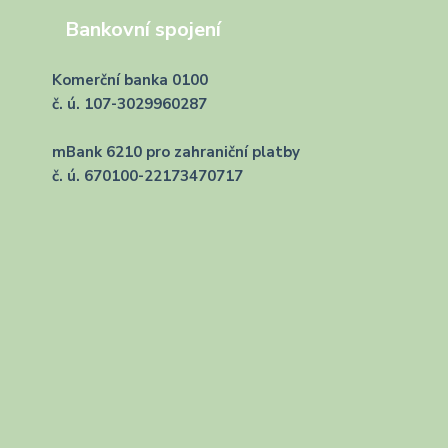
Bankovní spojení
Komerční banka 0100
č. ú. 107-3029960287
mBank 6210 pro zahraniční platby
č. ú. 670100-22173470717