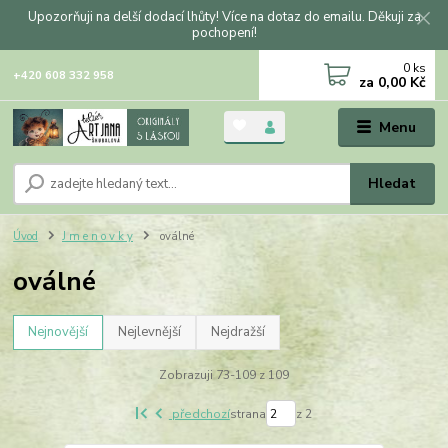
Upozorňuji na delší dodací lhůty! Více na dotaz do emailu. Děkuji za
pochopení!
0
ks
+420 608 332 958
za
0,00 Kč
Menu
Hledat
Úvod
J m e n o v k y
oválné
oválné
Nejnovější
Nejlevnější
Nejdražší
Zobrazuji 73-109 z 109
předchozí
strana
z 2