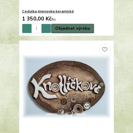
Cedulka jmenovka keramická
1 350,00 Kč
/
ks
Objednat výrobu