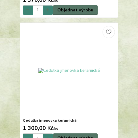
/
ks
Objednat výrobu
Cedulka jmenovka keramická
1 300,00 Kč
/
ks