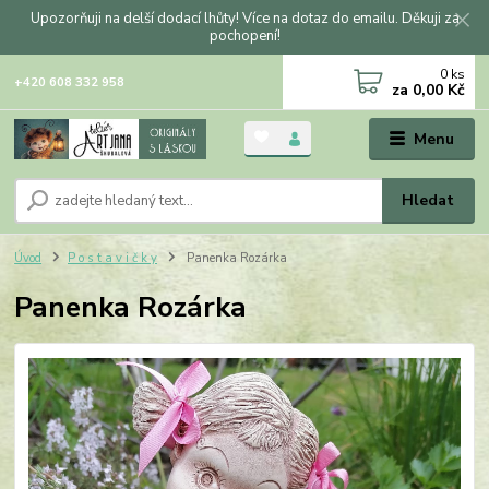
Upozorňuji na delší dodací lhůty! Více na dotaz do emailu. Děkuji za
pochopení!
0
ks
+420 608 332 958
za
0,00 Kč
Menu
Hledat
Úvod
P o s t a v i č k y
Panenka Rozárka
Panenka Rozárka