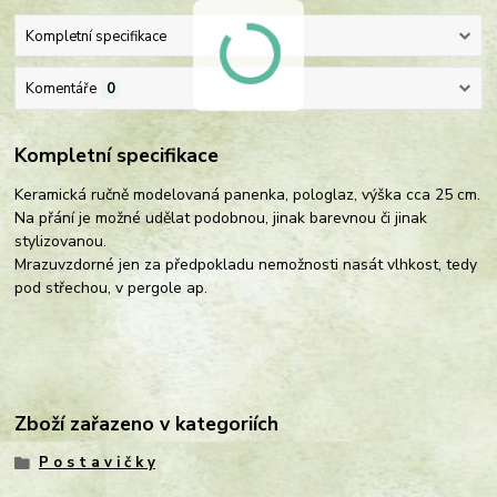
Kompletní specifikace
Komentáře
0
Kompletní specifikace
Keramická ručně modelovaná panenka, pologlaz, výška cca 25 cm.
Na přání je možné udělat podobnou, jinak barevnou či jinak
stylizovanou.
Mrazuvzdorné jen za předpokladu nemožnosti nasát vlhkost, tedy
pod střechou, v pergole ap.
Zboží zařazeno v kategoriích
P o s t a v i č k y