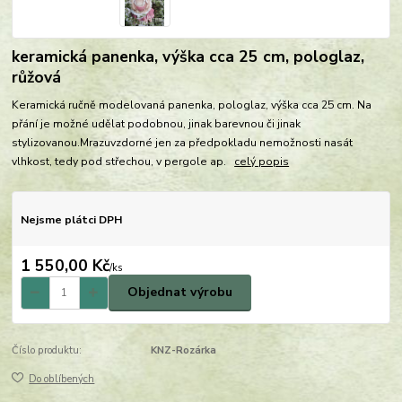
keramická panenka, výška cca 25 cm, pologlaz,
růžová
Keramická ručně modelovaná panenka, pologlaz, výška cca 25 cm. Na
přání je možné udělat podobnou, jinak barevnou či jinak
stylizovanou.Mrazuvzdorné jen za předpokladu nemožnosti nasát
vlhkost, tedy pod střechou, v pergole ap.
celý popis
Nejsme plátci DPH
1 550,00 Kč
/
ks
Objednat výrobu
Číslo produktu:
KNZ-Rozárka
Do oblíbených