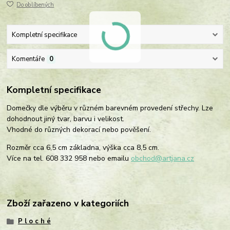
Do oblíbených
Kompletní specifikace
Komentáře
0
Kompletní specifikace
Domečky dle výběru v různém barevném provedení střechy. Lze
dohodnout jiný tvar, barvu i velikost.
Vhodné do různých dekorací nebo pověšení.
Rozměr cca 6,5 cm základna, výška cca 8,5 cm.
Více na tel. 608 332 958 nebo emailu
obchod@artjana.cz
Zboží zařazeno v kategoriích
P l o c h é