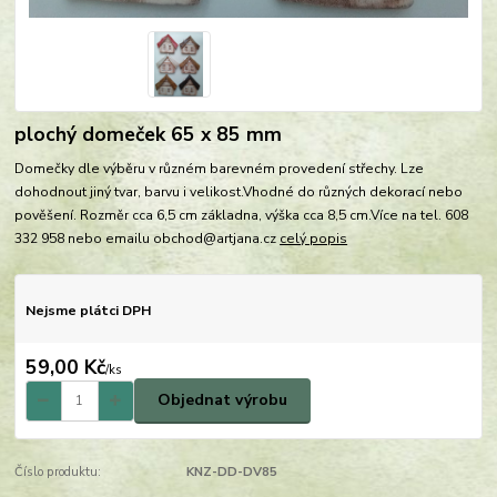
plochý domeček 65 x 85 mm
Domečky dle výběru v různém barevném provedení střechy. Lze
dohodnout jiný tvar, barvu i velikost.Vhodné do různých dekorací nebo
pověšení. Rozměr cca 6,5 cm základna, výška cca 8,5 cm.Více na tel. 608
332 958 nebo emailu obchod@artjana.cz
celý popis
Nejsme plátci DPH
59,00 Kč
/
ks
Objednat výrobu
Číslo produktu:
KNZ-DD-DV85