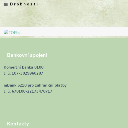
D r o b n o s t i
Bankovní spojení
Komerční banka 0100
č. ú. 107-3029960287
mBank 6210 pro zahraniční platby
č. ú. 670100-22173470717
Kontakty