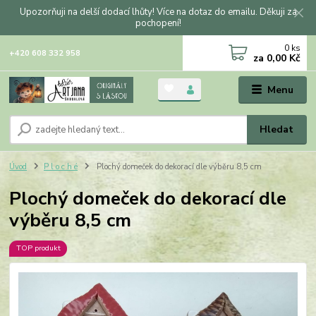
Upozorňuji na delší dodací lhůty! Více na dotaz do emailu. Děkuji za
pochopení!
0
ks
+420 608 332 958
za
0,00 Kč
Menu
Hledat
Úvod
P l o c h é
Plochý domeček do dekorací dle výběru 8,5 cm
Plochý domeček do dekorací dle
výběru 8,5 cm
TOP produkt