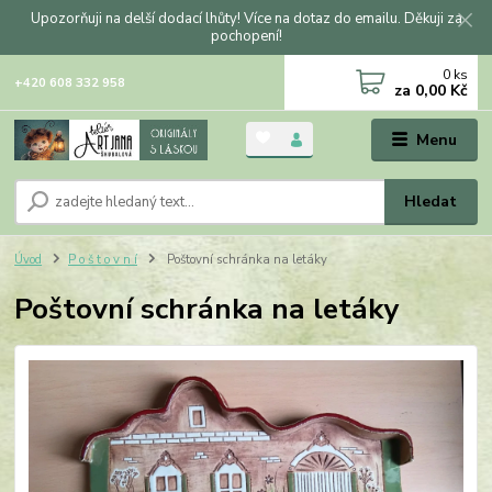
Upozorňuji na delší dodací lhůty! Více na dotaz do emailu. Děkuji za
pochopení!
0
ks
+420 608 332 958
za
0,00 Kč
Menu
Hledat
Úvod
P o š t o v n í
Poštovní schránka na letáky
Poštovní schránka na letáky