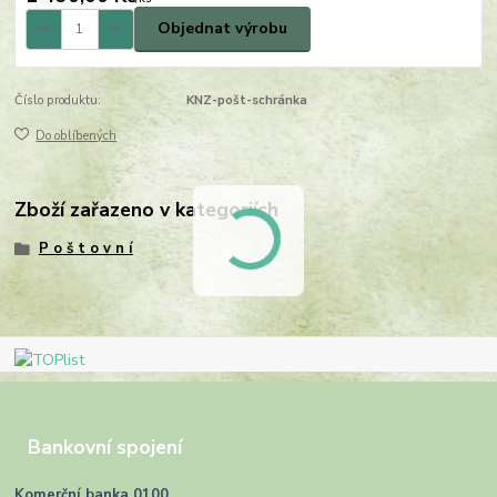
Objednat výrobu
Číslo produktu:
KNZ-pošt-schránka
Do oblíbených
Zboží zařazeno v kategoriích
P o š t o v n í
Bankovní spojení
Komerční banka 0100