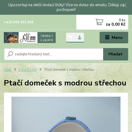
Upozorňuji na delší dodací lhůty! Více na dotaz do emailu. Děkuji za
pochopení!
0
ks
+420 608 332 958
za
0,00 Kč
Menu
Hledat
Úvod
Z á v ě s n é
Ptačí domeček s modrou střechou
Ptačí domeček s modrou střechou