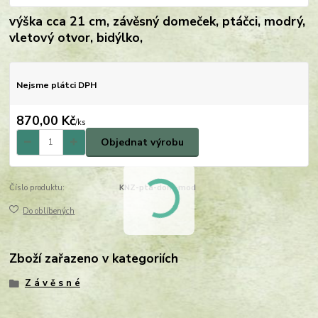
výška cca 21 cm, závěsný domeček, ptáčci, modrý,
vletový otvor, bidýlko,
Nejsme plátci DPH
870,00 Kč
/
ks
Objednat výrobu
Číslo produktu:
KNZ-pta-dom-mod
Do oblíbených
Zboží zařazeno v kategoriích
Z á v ě s n é