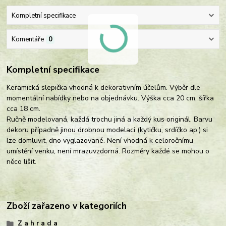
Kompletní specifikace
Komentáře
0
Kompletní specifikace
Keramická slepička vhodná k dekorativním účelům. Výběr dle
momentální nabídky nebo na objednávku. Výška cca 20 cm, šířka
cca 18 cm.
Ručně modelovaná, každá trochu jiná a každý kus originál. Barvu
dekoru případně jinou drobnou modelaci (kytičku, srdíčko ap.) si
lze domluvit, dno vyglazované. Není vhodná k celoročnímu
umístění venku, není mrazuvzdorná. Rozměry každé se mohou o
něco lišit.
Zboží zařazeno v kategoriích
Z a h r a d a