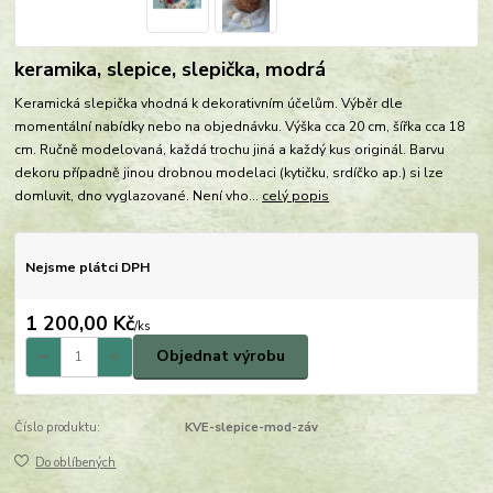
keramika, slepice, slepička, modrá
Keramická slepička vhodná k dekorativním účelům. Výběr dle
momentální nabídky nebo na objednávku. Výška cca 20 cm, šířka cca 18
cm. Ručně modelovaná, každá trochu jiná a každý kus originál. Barvu
dekoru případně jinou drobnou modelaci (kytičku, srdíčko ap.) si lze
domluvit, dno vyglazované. Není vho...
celý popis
Nejsme plátci DPH
1 200,00 Kč
/
ks
Objednat výrobu
Číslo produktu:
KVE-slepice-mod-záv
Do oblíbených