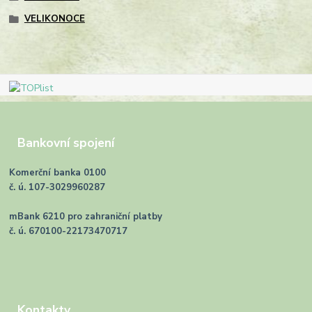
VELIKONOCE
Bankovní spojení
Komerční banka 0100
č. ú. 107-3029960287
mBank 6210 pro zahraniční platby
č. ú. 670100-22173470717
Kontakty