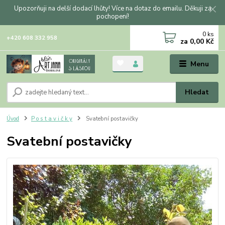
Upozorňuji na delší dodací lhůty! Více na dotaz do emailu. Děkuji za
pochopení!
0
ks
+420 608 332 958
za
0,00 Kč
Menu
Hledat
Úvod
P o s t a v i č k y
Svatební postavičky
Svatební postavičky