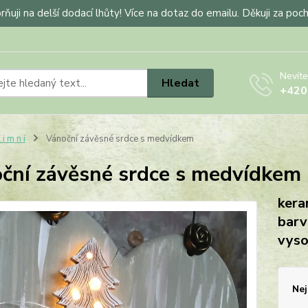
ňuji na delší dodací lhůty! Více na dotaz do emailu. Děkuji za poc
Nevíte
Hledat
+420
 i m n í
Vánoční závěsné srdce s medvídkem
ční závěsné srdce s medvídkem
kera
barv
vyso
Nej