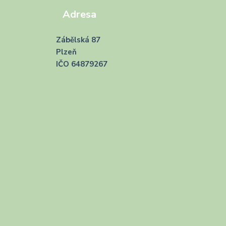
Adresa
Zábělská 87
Plzeň
IČO 64879267