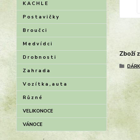
K A C H L E
P o s t a v i č k y
B r o u č c i
M e d v í d c i
Zboží 
D r o b n o s t i
DÁRK
Z a h r a d a
V o z í t k a , a u t a
R ů z n é
VELIKONOCE
VÁNOCE