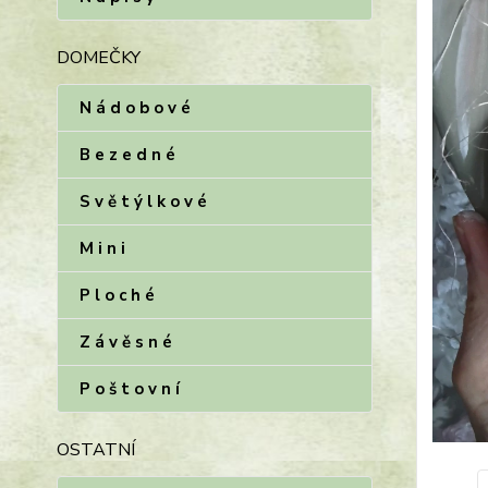
DOMEČKY
N á d o b o v é
B e z e d n é
S v ě t ý l k o v é
M i n i
P l o c h é
Z á v ě s n é
P o š t o v n í
OSTATNÍ