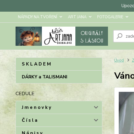
Upozor
NÁPADY NA TVOŘENÍ
ART JANA
FOTOGALERIE
Úvod
Z
S K L A D E M
Váno
DÁRKY a TALISMANI
CEDULE
J m e n o v k y
Č í s l a
N á p i s y