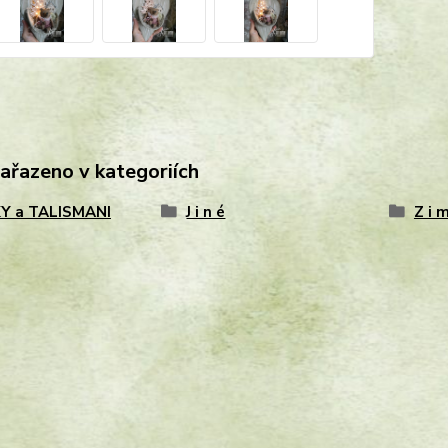
zařazeno v kategoriích
Y a TALISMANI
J i n é
Z i m