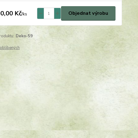
0,00 Kč
Objednat výrobu
/
ks
roduktu:
Deko-59
oblíbených