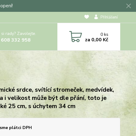
hopení!
Přihlášení
 si rady? Zavolejte.
0
ks
za
0,00 Kč
 608 332 958
mické srdce, svítící stromeček, medvídek,
a i velikost může být dle přání, toto je
ké 25 cm, s úchytem 34 cm
sme plátci DPH