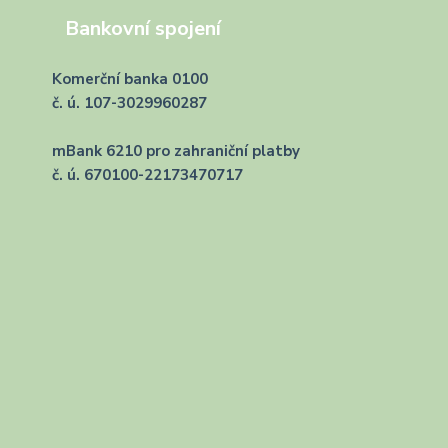
Bankovní spojení
Komerční banka 0100
č. ú. 107-3029960287
mBank 6210 pro zahraniční platby
č. ú. 670100-22173470717