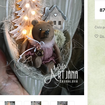
87
Číslo p
Do 