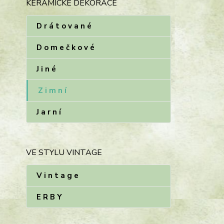
KERAMICKÉ DEKORACE
D r á t o v a n é
D o m e č k o v é
J i n é
Z i m n í
J a r n í
VE STYLU VINTAGE
V i n t a g e
E R B Y