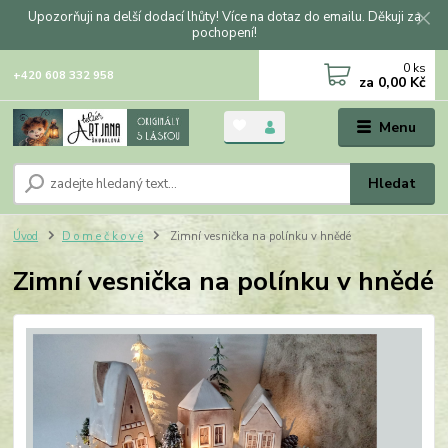
Upozorňuji na delší dodací lhůty! Více na dotaz do emailu. Děkuji za
pochopení!
0
ks
+420 608 332 958
za
0,00 Kč
Menu
Hledat
Úvod
D o m e č k o v é
Zimní vesnička na polínku v hnědé
Zimní vesnička na polínku v hnědé