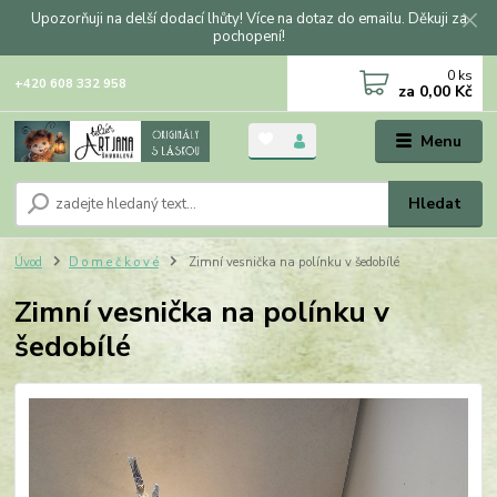
Upozorňuji na delší dodací lhůty! Více na dotaz do emailu. Děkuji za
pochopení!
0
ks
+420 608 332 958
za
0,00 Kč
Menu
Hledat
Úvod
D o m e č k o v é
Zimní vesnička na polínku v šedobílé
Zimní vesnička na polínku v
šedobílé